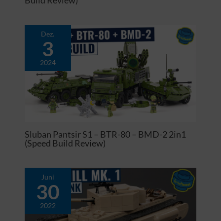
Build Review)
Dez.
3
2024
Sluban Pantsir S1 – BTR-80 – BMD-2 2in1
(Speed Build Review)
Juni
30
2022