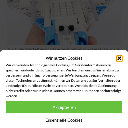
Auch der Mittelteil wird separat gebaut und erst dann auf
die Flügel gesteckt. Das Fahrwerk ähnelt dem der meisten
Wir nutzen Cookies
anderen Flugzeuge, ist allerdings nicht so stabil und rastet
Wir verwenden Technologien wie Cookies, um Geräteinformationen zu
speichern und/oder darauf zuzugreifen. Wir tun dies, um das Surferlebnis zu
auch nicht ein.
verbessern und um (nicht) personalisierte Werbung anzuzeigen. Wenn du
diesen Technologien zustimmst, können wir Daten wie das Surfverhalten oder
eindeutige IDs auf dieser Website verarbeiten. Wenn du deine Zustimmung
nicht erteilst oder zurückziehst, können bestimmte Funktionen beeinträchtigt
werden.
Akzeptieren
Essenzielle Cookies