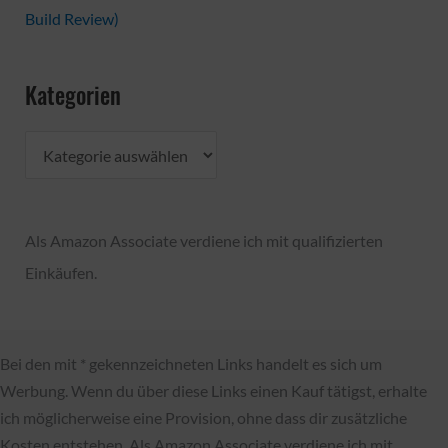
Build Review)
Kategorien
K
a
t
Als Amazon Associate verdiene ich mit qualifizierten
e
Einkäufen.
g
o
r
Bei den mit * gekennzeichneten Links handelt es sich um
i
Werbung. Wenn du über diese Links einen Kauf tätigst, erhalte
e
ich möglicherweise eine Provision, ohne dass dir zusätzliche
n
Kosten entstehen. Als Amazon Associate verdiene ich mit