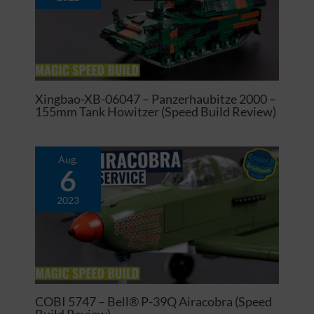
Xingbao-XB-06047 – Panzerhaubitze 2000 –
155mm Tank Howitzer (Speed Build Review)
Aug.
6
2023
COBI 5747 – Bell® P-39Q Airacobra (Speed