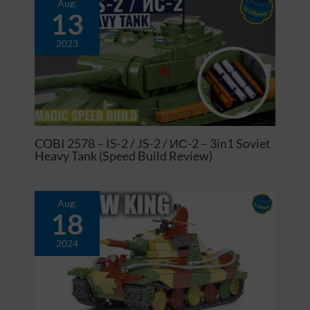
Aug.
13
2023
COBI 2578 – IS-2 / JS-2 / ИС-2 – 3in1 Soviet
Heavy Tank (Speed Build Review)
Aug.
18
2024