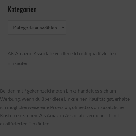
Kategorien
K
a
t
Als Amazon Associate verdiene ich mit qualifizierten
e
Einkäufen.
g
o
r
Bei den mit * gekennzeichneten Links handelt es sich um
i
Werbung. Wenn du über diese Links einen Kauf tätigst, erhalte
e
ich möglicherweise eine Provision, ohne dass dir zusätzliche
n
Kosten entstehen. Als Amazon Associate verdiene ich mit
qualifizierten Einkäufen.