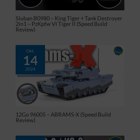
Sluban B0980 – King Tiger + Tank Destroyer
2in1 – PzKpfw VI Tiger II (Speed Build
Review)
Okt.
14
2024
12Go 96005 – ABRAMS-X (Speed Build
Review)