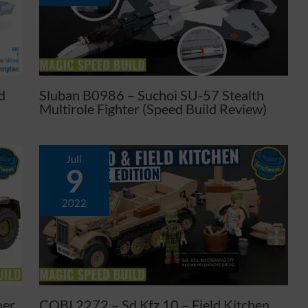
d
Sluban B0986 – Suchoi SU-57 Stealth
Multirole Fighter (Speed Build Review)
Juli
9
2022
her
COBI 2272 – Sd.Kfz 10 – Field Kitchen