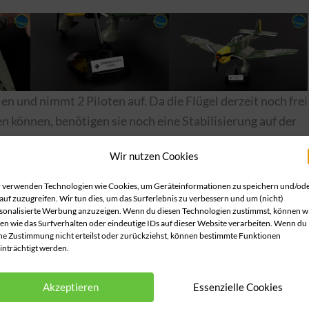
n und nimmt 2 Piloten auf. Da die Flügel derzeit noch frei
 können, benötigen sie noch eine Stabilisierung auf der
e gleichen Formteile wie auch das vorherige Modell. Durch
Wir nutzen Cookies
m Standfuß hat sich seit mehr als einem Jahr nichts
le anderen neueren Flugzeuge verwenden.
 verwenden Technologien wie Cookies, um Geräteinformationen zu speichern und/od
auf zuzugreifen. Wir tun dies, um das Surferlebnis zu verbessern und um (nicht)
sonalisierte Werbung anzuzeigen. Wenn du diesen Technologien zustimmst, können w
en wie das Surfverhalten oder eindeutige IDs auf dieser Website verarbeiten. Wenn du
ne Zustimmung nicht erteilst oder zurückziehst, können bestimmte Funktionen
inträchtigt werden.
 diese neuen Version wird nicht nur eine neue Farbe
rend viele Panzermodelle kleiner wurde, ist dieses
Akzeptieren
Essenzielle Cookies
gleich wird das besonders deutlich. Ein sehr schönes,