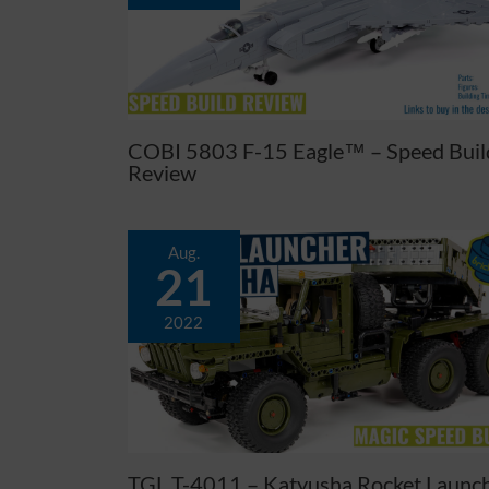
COBI 5803 F-15 Eagle™ – Speed Buil
Review
Aug.
21
2022
TGL T-4011 – Katyusha Rocket Launc