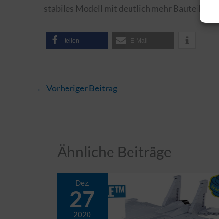
stabiles Modell mit deutlich mehr Bauteilen, 
teilen
E-Mail
←
Vorheriger Beitrag
Ähnliche Beiträge
Dez.
27
2020