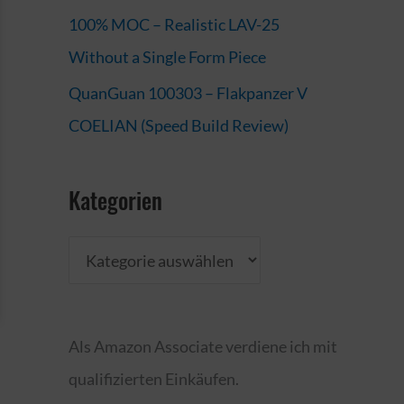
100% MOC – Realistic LAV-25
Without a Single Form Piece
QuanGuan 100303 – Flakpanzer V
COELIAN (Speed Build Review)
Kategorien
K
a
t
Als Amazon Associate verdiene ich mit
e
qualifizierten Einkäufen.
g