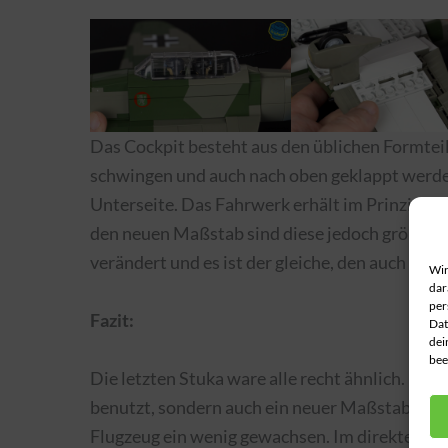
Das Cockpit besteht aus den üblichen Formteile
schwingen und auch nach oben geklappt werden
Unterseite. Das Fahrwerk erhält im Prinzip di
den neuen Maßstab sind diese jedoch größer. A
verändert und es ist der gleiche, den auch al
Wir
dar
per
Fazit:
Dat
dei
bee
Die letzten Stuka ware alle recht ähnlich. Bei
benutzt, sondern auch ein neuer Maßstab. Wäh
Flugzeug ein wenig gewachsen. Im direkten Ver