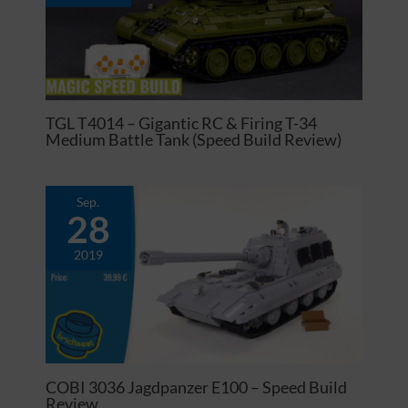
TGL T4014 – Gigantic RC & Firing T-34
Medium Battle Tank (Speed Build Review)
Sep.
28
2019
COBI 3036 Jagdpanzer E100 – Speed Build
Review