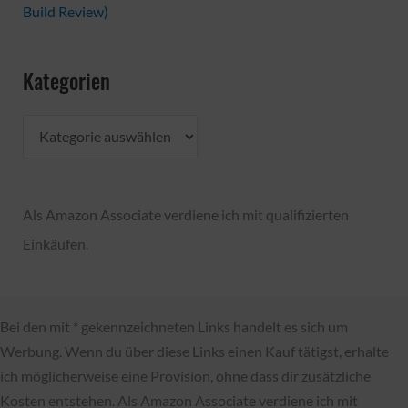
Build Review)
Kategorien
K
a
t
Als Amazon Associate verdiene ich mit qualifizierten
e
Einkäufen.
g
o
r
Bei den mit * gekennzeichneten Links handelt es sich um
i
Werbung. Wenn du über diese Links einen Kauf tätigst, erhalte
e
ich möglicherweise eine Provision, ohne dass dir zusätzliche
n
Kosten entstehen. Als Amazon Associate verdiene ich mit