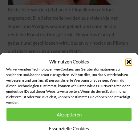
Beide Teile werden jetzt an die Flügelkonstruktion
angesteckt. Die Seitenteile werden aus vielen kleinen
Slopes und Wedges separat gebaut und dann an die
restliche Konstruktion gesteckt. Bevor das Cockpit
gebaut und geschlossen wird, bauen wir noch den Piloten
und platzieren ihn an seinem Platz.
Wir nutzen Cookies
Wir verwenden Technologien wie Cookies, um Geräteinformationen zu
speichern und/oder darauf zuzugreifen. Wir tun dies, um das Surferlebnis zu
verbessern und um (nicht) personalisierte Werbung anzuzeigen. Wenn du
diesen Technologien zustimmst, können wir Daten wie das Surfverhalten oder
eindeutige IDs auf dieser Website verarbeiten. Wenn du deine Zustimmung
nicht erteilst oder zurückziehst, können bestimmte Funktionen beeinträchtigt
werden.
Akzeptieren
Essenzielle Cookies