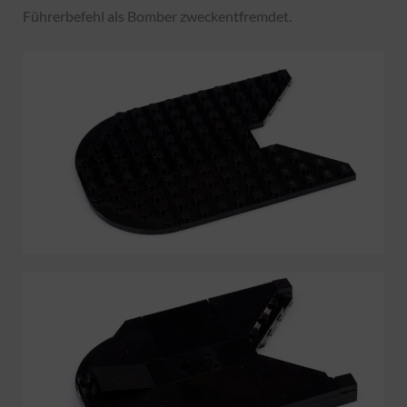
Führerbefehl als Bomber zweckentfremdet.