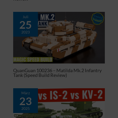
Juli
25
2023
QuanGuan 100236 – Matilda Mk.2 Infantry
Tank (Speed Build Review)
März
23
2025