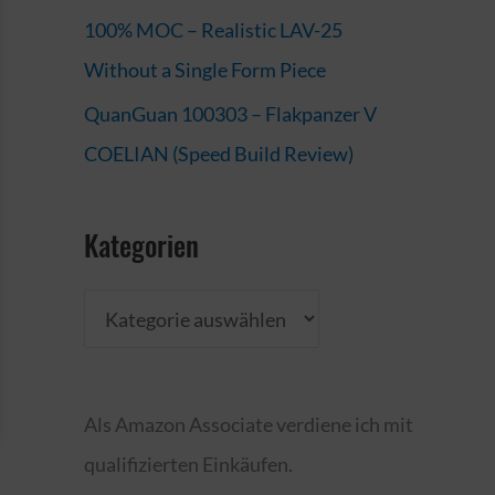
100% MOC – Realistic LAV-25
Without a Single Form Piece
QuanGuan 100303 – Flakpanzer V
COELIAN (Speed Build Review)
Kategorien
K
a
t
Als Amazon Associate verdiene ich mit
e
qualifizierten Einkäufen.
g