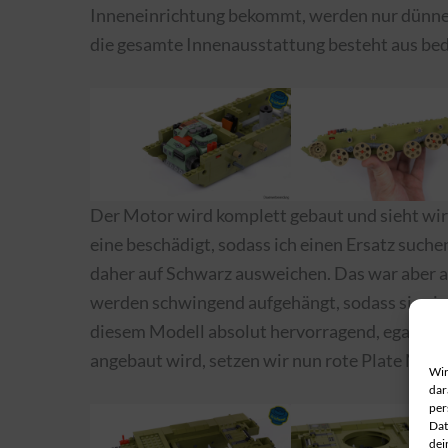
Inneneinrichtung bekommt, werden nur dünne W
die gesamte Innenausstattung besteht aus bed
Der Motor wird komplett gebaut und sieht wirk
eine beschädigt, sodass ich einen Ersatz suche
daher auf Schwarz ausweichen. Das war aber au
werden schwingend aufgehängt, sodass sie ein
diesem Modell absolut hervorragend, egal auf
angebaut wird, setzen wir nun rote Plate Modif
Wir
dar
per
Dat
dei