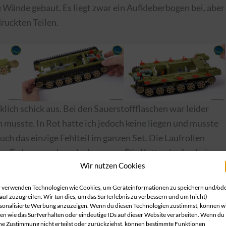
ände gebaut. Es liegt zwar ein Aufkleberbogen bei, aber
ruckten Teilen.
lich schick aus. Bei den Sauerstoffflaschen war leider
n musste. In Rot hatte ich jedoch keine liegen und musste
ch das einzige Fehlteil im ganzen Set. Die Laufrollen
er Federung sehr nahe kommen. Die Ketten laufen bei
Wir nutzen Cookies
 welchem Untergrund. Für die Seitenpanzerung, die später
ied, die farblich eher unpassend sind.
 verwenden Technologien wie Cookies, um Geräteinformationen zu speichern und/od
auf zuzugreifen. Wir tun dies, um das Surferlebnis zu verbessern und um (nicht)
sonalisierte Werbung anzuzeigen. Wenn du diesen Technologien zustimmst, können w
en wie das Surfverhalten oder eindeutige IDs auf dieser Website verarbeiten. Wenn du
ne Zustimmung nicht erteilst oder zurückziehst, können bestimmte Funktionen