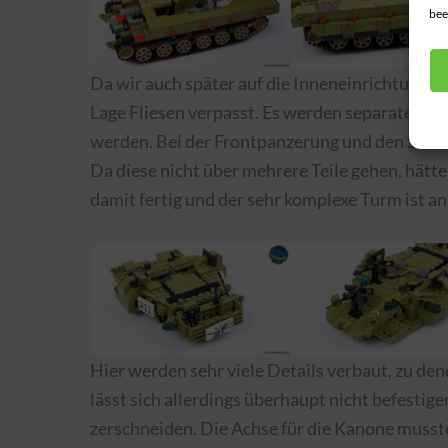
bee
Da wir auch später auf die Inneneinrichtung z
Lage Fliesen verpasst. Es werden separate Ab
werden. Bei der Frontpanzerung und den Seit
Da diese nicht über mehrere Teile gehen, hätt
damit fertig und der sehr komplexe Turm ist an
Hier werden sehr viele Details verbaut, zu d
lässt sich allerdings überhaupt nicht befestige
zerschneiden. Die Achse für die Kanone musste 