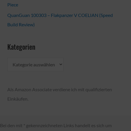
Piece
QuanGuan 100303 – Flakpanzer V COELIAN (Speed
Build Review)
Kategorien
K
a
t
Als Amazon Associate verdiene ich mit qualifizierten
e
Einkäufen.
g
o
r
Bei den mit * gekennzeichneten Links handelt es sich um
i