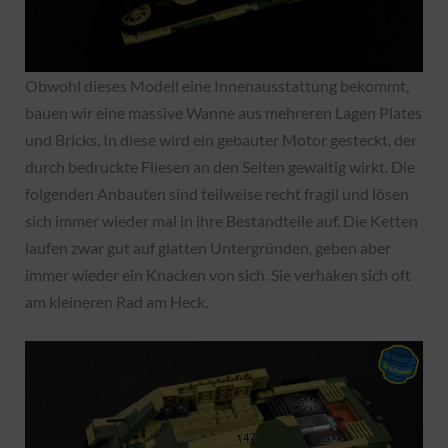
Obwohl dieses Modell eine Innenausstattung bekommt,
bauen wir eine massive Wanne aus mehreren Lagen Plates
und Bricks. In diese wird ein gebauter Motor gesteckt, der
durch bedruckte Fliesen an den Seiten gewaltig wirkt. Die
folgenden Anbauten sind teilweise recht fragil und lösen
sich immer wieder mal in ihre Bestandteile auf. Die Ketten
laufen zwar gut auf glatten Untergründen, geben aber
immer wieder ein Knacken von sich. Sie verhaken sich oft
am kleineren Rad am Heck.