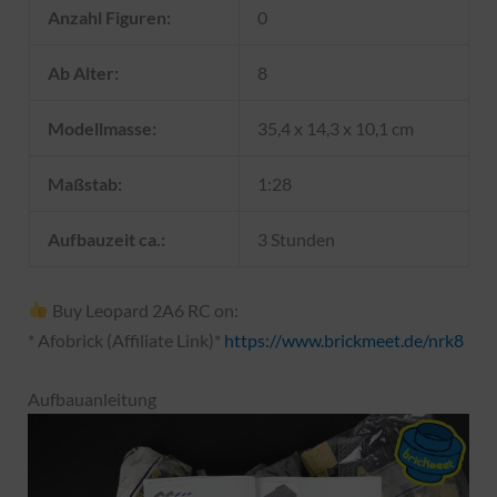
Anzahl Figuren:
0
Ab Alter:
8
Modellmasse:
35,4 x 14,3 x 10,1 cm
Maßstab:
1:28
Aufbauzeit ca.:
3 Stunden
Buy Leopard 2A6 RC on:
* Afobrick (Affiliate Link)*
https://www.brickmeet.de/nrk8
Aufbauanleitung