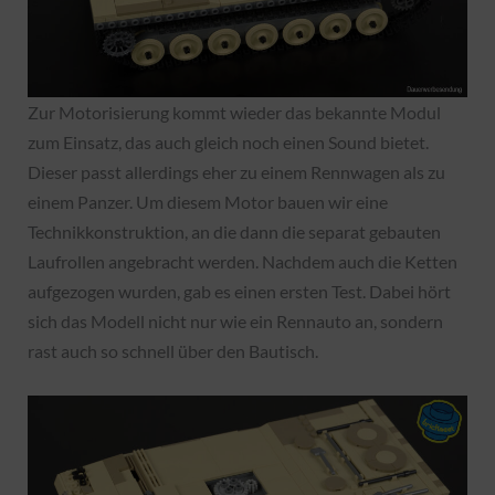
Zur Motorisierung kommt wieder das bekannte Modul
zum Einsatz, das auch gleich noch einen Sound bietet.
Dieser passt allerdings eher zu einem Rennwagen als zu
einem Panzer. Um diesem Motor bauen wir eine
Technikkonstruktion, an die dann die separat gebauten
Laufrollen angebracht werden. Nachdem auch die Ketten
aufgezogen wurden, gab es einen ersten Test. Dabei hört
sich das Modell nicht nur wie ein Rennauto an, sondern
rast auch so schnell über den Bautisch.