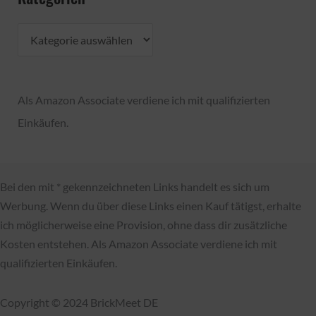
K
a
t
Als Amazon Associate verdiene ich mit qualifizierten
e
Einkäufen.
g
o
r
Bei den mit * gekennzeichneten Links handelt es sich um
i
Werbung. Wenn du über diese Links einen Kauf tätigst, erhalte
e
ich möglicherweise eine Provision, ohne dass dir zusätzliche
n
Kosten entstehen. Als Amazon Associate verdiene ich mit
qualifizierten Einkäufen.
Copyright © 2024 BrickMeet DE