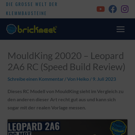
DIE GROSSE WELT DER
KLEMMBAUSTEINE
MouldKing 20020 – Leopard
2A6 RC (Speed Build Review)
Schreibe einen Kommentar
/ Von
Heiko
/
9. Juli 2023
Dieses RC Modell von MouldKing sieht im Vergleich zu
den anderen dieser Art recht gut aus und kann sich
sogar mit der realen Vorlage messen.