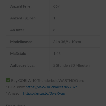
Anzahl Teile:
667
Anzahl Figuren:
1
Ab Alter:
8
Modellmasse:
34 x 36,9 x 10 cm
Maßstab:
1:48
Aufbauzeit ca.:
2 Stunden 30 Minuten
Buy COBI A-10 Thunderbolt WARTHOG on:
* BlueBrixx:
https://www.brickmeet.de/73xn
* Amazon:
https://amzn.to/3waRyqp
Der Aufbau