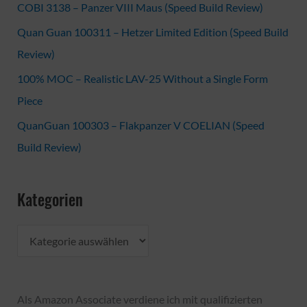
COBI 3138 – Panzer VIII Maus (Speed Build Review)
Quan Guan 100311 – Hetzer Limited Edition (Speed Build
Review)
100% MOC – Realistic LAV-25 Without a Single Form
Piece
QuanGuan 100303 – Flakpanzer V COELIAN (Speed
Build Review)
Kategorien
K
a
t
Als Amazon Associate verdiene ich mit qualifizierten
e