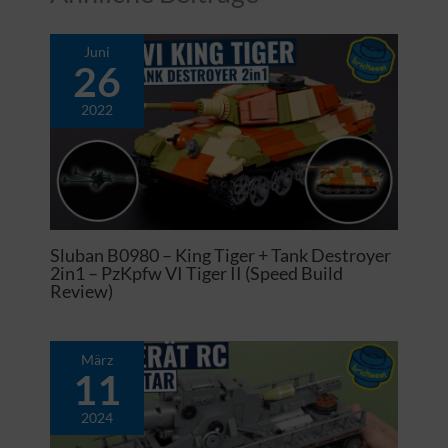
Juni
26
2022
Sluban B0980 – King Tiger + Tank Destroyer
2in1 – PzKpfw VI Tiger II (Speed Build
Review)
März
11
2024