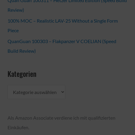
Quan Guan 100311 – Hetzer Limited Edition (Speed Build
Review)
100% MOC – Realistic LAV-25 Without a Single Form
Piece
QuanGuan 100303 – Flakpanzer V COELIAN (Speed
Build Review)
Kategorien
K
a
t
Als Amazon Associate verdiene ich mit qualifizierten
e
Einkäufen.
g