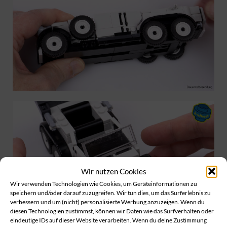
Wir nutzen Cookies
Wir verwenden Technologien wie Cookies, um Geräteinformationen zu
speichern und/oder darauf zuzugreifen. Wir tun dies, um das Surferlebnis zu
verbessern und um (nicht) personalisierte Werbung anzuzeigen. Wenn du
diesen Technologien zustimmst, können wir Daten wie das Surfverhalten oder
eindeutige IDs auf dieser Website verarbeiten. Wenn du deine Zustimmung
Die Mechanik der Kofferraumklappe ist recht