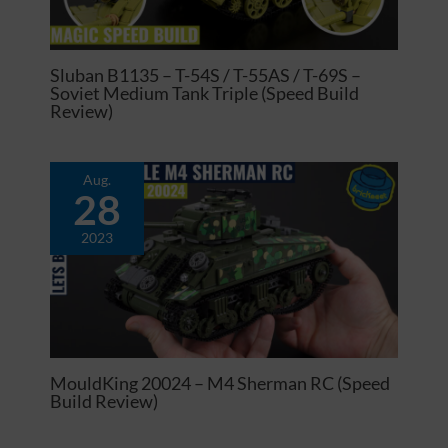
Sluban B1135 – T-54S / T-55AS / T-69S –
Soviet Medium Tank Triple (Speed Build
Review)
Aug.
28
2023
MouldKing 20024 – M4 Sherman RC (Speed
Build Review)