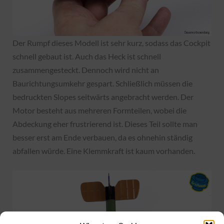
Der Rumpf dieses Modell ist sehr kurz, sodass das Cockpit
schnell gebaut ist. Auch das Heck ist schnell
zusammengesteckt. Dennoch wird nicht an
Baurichtungsumkehr gespart. Schließlich müssen die
bedruckten Slopes seitwärts angebracht werden. Der
Motor besteht aus mehreren Formteilen, wobei die
Abdeckung eher frustrierend ist. Dieses Teil sollte man
besser erst am Ende verbauen, da es ohnehin ständig
abfallen würde. Eine Klemmkraft ist kaum vorhanden.