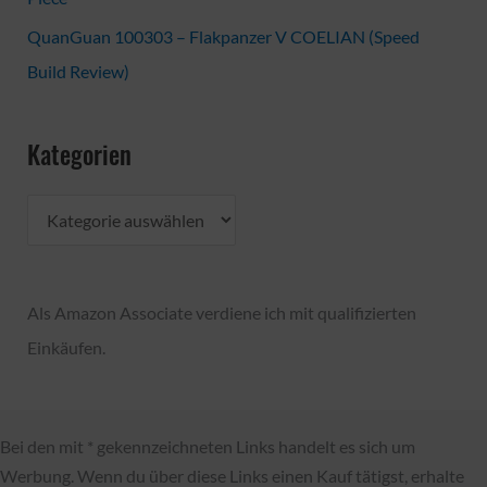
QuanGuan 100303 – Flakpanzer V COELIAN (Speed
Build Review)
Kategorien
K
a
t
Als Amazon Associate verdiene ich mit qualifizierten
e
Einkäufen.
g
o
r
Bei den mit * gekennzeichneten Links handelt es sich um
i
Werbung. Wenn du über diese Links einen Kauf tätigst, erhalte