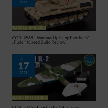
2022
COBI 2568 – Warsaw Uprising Panther V
„Pudel“ (Speed Build Review)
Juni
17
2023
COBI 5745 – Ilyushin IL-2 Shturmovik