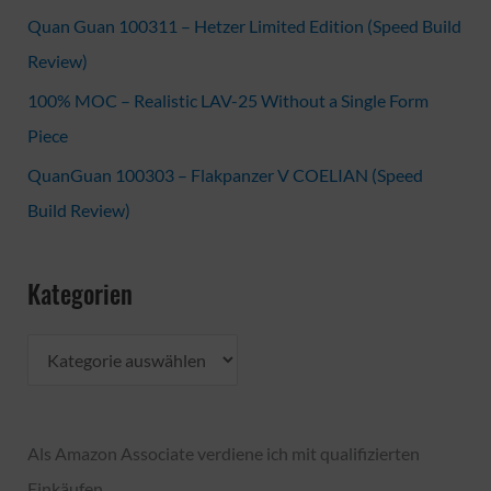
Quan Guan 100311 – Hetzer Limited Edition (Speed Build
Review)
100% MOC – Realistic LAV-25 Without a Single Form
Piece
QuanGuan 100303 – Flakpanzer V COELIAN (Speed
Build Review)
Kategorien
K
a
t
Als Amazon Associate verdiene ich mit qualifizierten
e
Einkäufen.
g