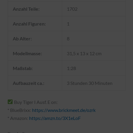
Anzahl Teile:
1702
Anzahl Figuren:
1
Ab Alter:
8
Modellmasse:
31,5 x 13 x 12 cm
Maßstab:
1:28
Aufbauzeit ca.:
3 Stunden 30 Minuten
Buy Tiger I Ausf. E on:
* BlueBrixx:
https://www.brickmeet.de/ozrk
* Amazon:
https://amzn.to/3X1eLoF