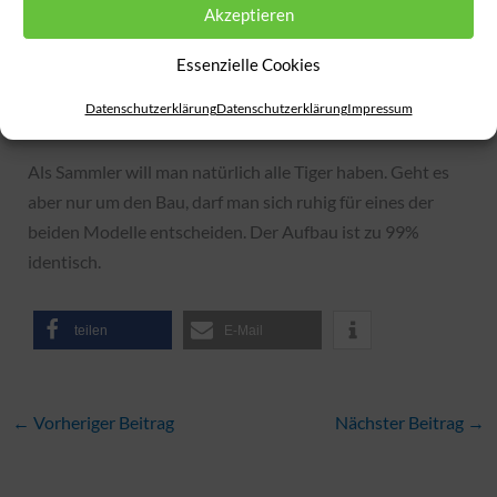
Akzeptieren
Ersatzketten hat. Am Heck befinden sich Rohre, während
der Tiger 007 quasi nackt ist.
Essenzielle Cookies
Datenschutzerklärung
Datenschutzerklärung
Impressum
Fazit:
Als Sammler will man natürlich alle Tiger haben. Geht es
aber nur um den Bau, darf man sich ruhig für eines der
beiden Modelle entscheiden. Der Aufbau ist zu 99%
identisch.
teilen
E-Mail
←
Vorheriger Beitrag
Nächster Beitrag
→