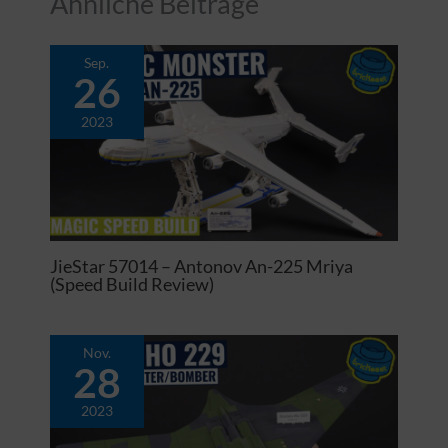
Ähnliche Beiträge
Sep.
26
2023
JieStar 57014 – Antonov An-225 Mriya
(Speed Build Review)
Nov.
28
2023