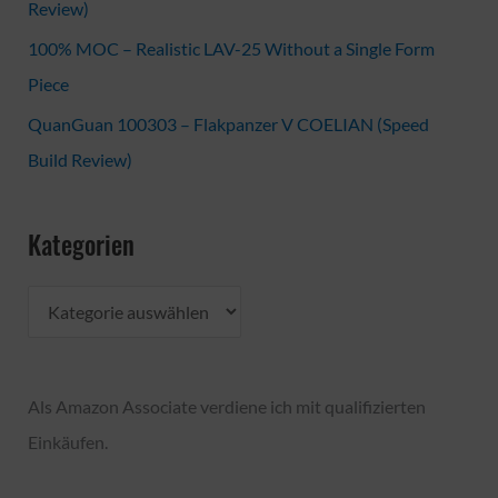
Review)
100% MOC – Realistic LAV-25 Without a Single Form
Piece
QuanGuan 100303 – Flakpanzer V COELIAN (Speed
Build Review)
Kategorien
K
a
t
Als Amazon Associate verdiene ich mit qualifizierten
e
Einkäufen.
g
o