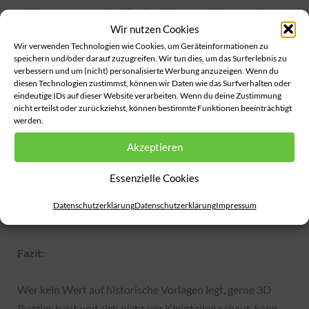
nicht transparent sind. Dadurch kommt viel zu wenig am
Wir nutzen Cookies
Auge des Betrachters an, selbst wenn man den Raum
Wir verwenden Technologien wie Cookies, um Geräteinformationen zu
komplett abdunkelt.
speichern und/oder darauf zuzugreifen. Wir tun dies, um das Surferlebnis zu
verbessern und um (nicht) personalisierte Werbung anzuzeigen. Wenn du
diesen Technologien zustimmst, können wir Daten wie das Surfverhalten oder
Das U-Boot ist komplett in schwarz/weiß gehalten.
eindeutige IDs auf dieser Website verarbeiten. Wenn du deine Zustimmung
Vermutlich um einen Kontrast zum Hintergrund zu bilden.
nicht erteilst oder zurückziehst, können bestimmte Funktionen beeinträchtigt
werden.
Welches historische Modell hier ebgebildet werden soll,
erschließt sich mir allerdings nicht. Das fertige U-Boot
Akzeptieren
kann im aufgeklappten Zustand komplett auf die
Essenzielle Cookies
Vorrichtungen gesetzt werden. Teilt man es, kann das
Heck mit Ketten aufgehängt und das Buch zusammen
Datenschutzerklärung
Datenschutzerklärung
Impressum
geklappt werden.
Fazit:
Wer kein Wert auf historische Vorlagen legt, gerne 3D
Puzzles baut und sich nicht vor Kleinteilen scheut, kann