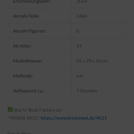
Erscheinungsjahr:
2024
Anzahl Teile:
3466
Anzahl Figuren:
0
Ab Alter:
14
Modellmasse:
65 x 29 x 18 cm
Maßstab:
n/a
Aufbauzeit ca.:
7 Stunden
Buy U-Boat Factory on:
* MISINI-MOC:
https://www.brickmeet.de/4h21
Der Aufbau