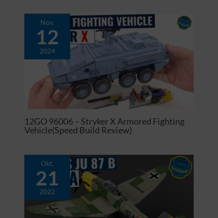
Nov.
12
2024
12GO 96006 – Stryker X Armored Fighting
Vehicle(Speed Build Review)
Okt.
21
2022