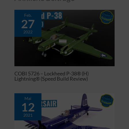
Feb.
27
2022
COBI 5726 – Lockheed P-38® (H)
Lightning® (Speed Build Review)
Mai
12
2021