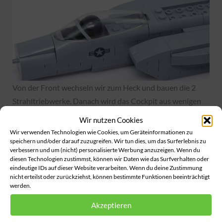
Von der Front wechseln wir zum Heck und bauen die 2
Strahltriebwerke. Danach wird das Cockpit aus wenigen
Bricks und mehreren großen Formteilen erstellt. Als Figur
Wir nutzen Cookies
kommt hier wieder die beinlose Spezialfigur mit eng
Wir verwenden Technologien wie Cookies, um Geräteinformationen zu
anliegenden Armen zum Einsatz. Diese und ein
speichern und/oder darauf zuzugreifen. Wir tun dies, um das Surferlebnis zu
verbessern und um (nicht) personalisierte Werbung anzuzeigen. Wenn du
bedrucktes Teil mit den Instrumenten des Cockpits sind
diesen Technologien zustimmst, können wir Daten wie das Surfverhalten oder
das einzige Interieur.
eindeutige IDs auf dieser Website verarbeiten. Wenn du deine Zustimmung
nicht erteilst oder zurückziehst, können bestimmte Funktionen beeinträchtigt
werden.
Akzeptieren