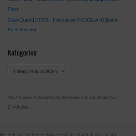
Piece
QuanGuan 100303 – Flakpanzer V COELIAN (Speed
Build Review)
Kategorien
K
a
t
Als Amazon Associate verdiene ich mit qualifizierten
e
Einkäufen.
g
o
r
Bei den mit * gekennzeichneten Links handelt es sich um