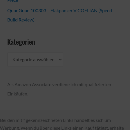
QuanGuan 100303 – Flakpanzer V COELIAN (Speed
Build Review)
Kategorien
K
a
t
Als Amazon Associate verdiene ich mit qualifizierten
e
Einkäufen.
g
o
r
Bei den mit * gekennzeichneten Links handelt es sich um
i
Werbung. Wenn du über diese Links einen Kauf tätigst, erhalte