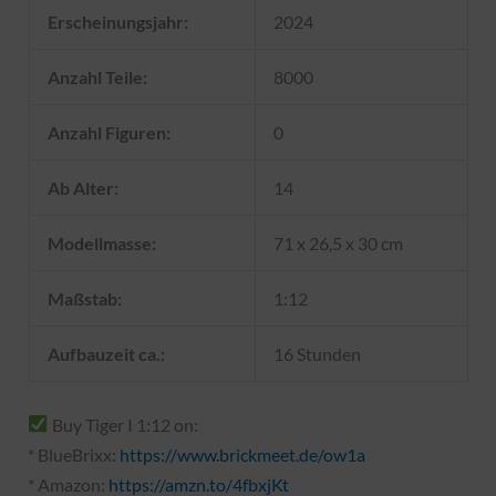
Erscheinungsjahr:
2024
Anzahl Teile:
8000
Anzahl Figuren:
0
Ab Alter:
14
Modellmasse:
71 x 26,5 x 30 cm
Maßstab:
1:12
Aufbauzeit ca.:
16 Stunden
Buy Tiger I 1:12 on:
* BlueBrixx:
https://www.brickmeet.de/ow1a
* Amazon:
https://amzn.to/4fbxjKt