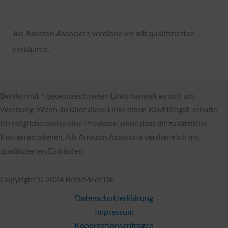
a
t
Als Amazon Associate verdiene ich mit qualifizierten
e
Einkäufen.
g
o
r
Bei den mit * gekennzeichneten Links handelt es sich um
i
Werbung. Wenn du über diese Links einen Kauf tätigst, erhalte
e
ich möglicherweise eine Provision, ohne dass dir zusätzliche
n
Kosten entstehen. Als Amazon Associate verdiene ich mit
qualifizierten Einkäufen.
Copyright © 2024 BrickMeet DE
Datenschutzerklärung
Impressum
Kooperationsanfragen