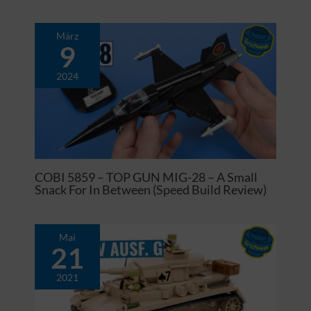
März
9
2024
COBI 5859 – TOP GUN MIG-28 – A Small
Snack For In Between (Speed Build Review)
Mai
21
2021