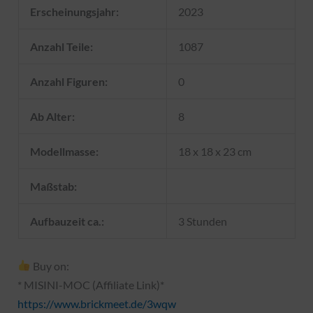
Erscheinungsjahr:
2023
Anzahl Teile:
1087
Anzahl Figuren:
0
Ab Alter:
8
Modellmasse:
18 x 18 x 23 cm
Maßstab:
Aufbauzeit ca.:
3 Stunden
Buy on:
* MISINI-MOC (Affiliate Link)*
https://www.brickmeet.de/3wqw