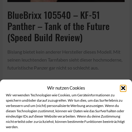
BlueBrixx 105540 – KF-51
Panther – Tank of the Future
(Speed Build Review)
Bislang bietet kein anderer Hersteller dieses Modell. Mit
seinen leuchtenden Tarnfaben sieht dieser hochmoderne,
futuristische Panzer gar nicht so schlecht aus.
BlueBrixx
Read More »
Wir nutzen Cookies
105540
Wir verwenden Technologien wie Cookies, um Geräteinformationen zu
–
speichern und/oder darauf zuzugreifen. Wir tun dies, um das Surferlebnis zu
verbessern und um (nicht) personalisierte Werbung anzuzeigen. Wenn du
KF-
Feb.
diesen Technologien zustimmst, können wir Daten wie das Surfverhalten oder
10
51
eindeutige IDs auf dieser Website verarbeiten. Wenn du deine Zustimmung
nicht erteilst oder zurückziehst, können bestimmte Funktionen beeinträchtigt
Panther
2020
werden.
–