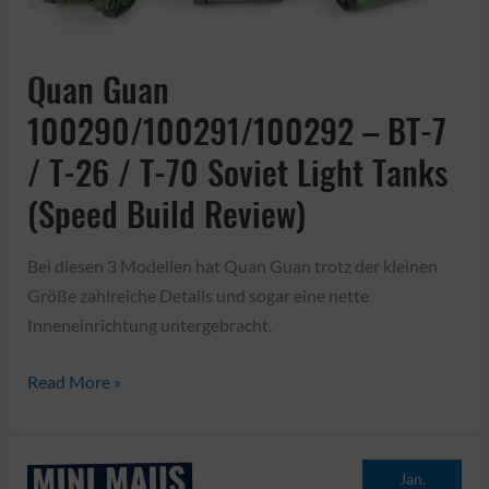
II
Königstiger
(Speed
Quan Guan
Build
100290/100291/100292 – BT-7
Review)
/ T-26 / T-70 Soviet Light Tanks
(Speed Build Review)
Bei diesen 3 Modellen hat Quan Guan trotz der kleinen
Größe zahlreiche Details und sogar eine nette
Inneneinrichtung untergebracht.
Quan
Read More »
Guan
100290/100291/100292
–
Jan.