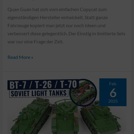
Quan Guan hat sich vom einfachen Copycat zum
eigenständigen Hersteller entwickelt. Statt ganze
Fahrzeuge kopiert man jetzt nur noch Ideen und
verbessert diese gelegentlich. Der Einstig in limitierte Sets
war nur eine Frage der Zeit.
Quan
Read More »
Guan
100300+100302
–
Feb.
6
Limited
Edition
2025
Tiger
(P)
+
Tiger