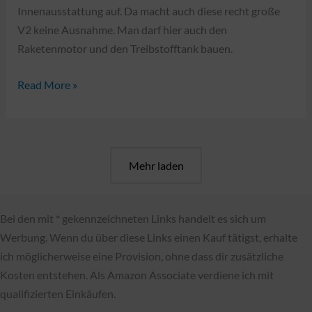
Innenausstattung auf. Da macht auch diese recht große
V2 keine Ausnahme. Man darf hier auch den
Raketenmotor und den Treibstofftank bauen.
COBI
Read More »
3120
–
V2
Rocket
Mehr laden
auf
Meiler
(Speed
Bei den mit * gekennzeichneten Links handelt es sich um
Build
Werbung. Wenn du über diese Links einen Kauf tätigst, erhalte
Review)
ich möglicherweise eine Provision, ohne dass dir zusätzliche
Kosten entstehen. Als Amazon Associate verdiene ich mit
qualifizierten Einkäufen.