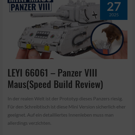
27
BT-
7
2025
/
T-
26
/
T-
70
Soviet
LEYI 66061 – Panzer VIII
Light
Maus(Speed Build Review)
Tanks
(Speed
In der realen Welt ist der Prototyp dieses Panzers riesig.
Build
Für den Schreibtisch ist diese Mini Version sicherlich eher
Review)
geeignet. Auf ein detailliertes Innenleben muss man
allerdings verzichten.