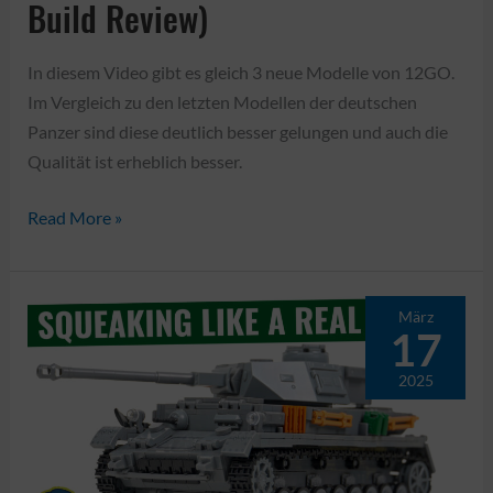
Build Review)
In diesem Video gibt es gleich 3 neue Modelle von 12GO.
Im Vergleich zu den letzten Modellen der deutschen
Panzer sind diese deutlich besser gelungen und auch die
Qualität ist erheblich besser.
12GO
Read More »
IS-
2,
KV-
März
17
2,
T-
2025
34/85
(Speed
Build
Review)