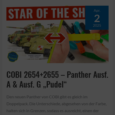
–
DORA
Apr.
2
aka
Schwerer
2025
Gustav
(Speed
Build
Review)
COBI 2654+2655 – Panther Ausf.
A & Ausf. G „Pudel“
Den neuen Panther von COBI gibt es gleich im
Doppelpack. Die Unterschiede, abgesehen von der Farbe,
halten sich in Grenzen, sodass es ausreicht, einen der