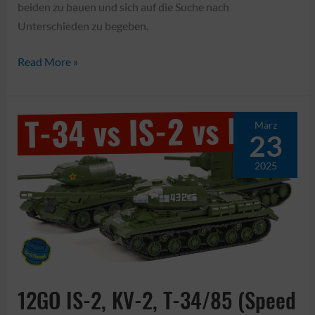
beiden zu bauen und sich auf die Suche nach
Unterschieden zu begeben.
COBI
Read More »
2654+2655
–
Panther
März
23
Ausf.
A
2025
&
Ausf.
G
„Pudel“
12GO IS-2, KV-2, T-34/85 (Speed