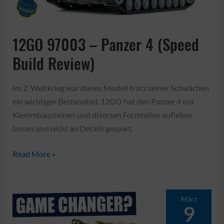
12GO 97003 – Panzer 4 (Speed
Build Review)
Im 2. Weltkrieg war dieses Modell trotz seiner Schwächen
ein wichtiger Bestandteil. 12GO hat den Panzer 4 mit
Klemmbausteinen und diversen Formteilen aufleben
lassen und nicht an Details gespart.
12GO
Read More »
97003
–
Panzer
März
9
4
(Speed