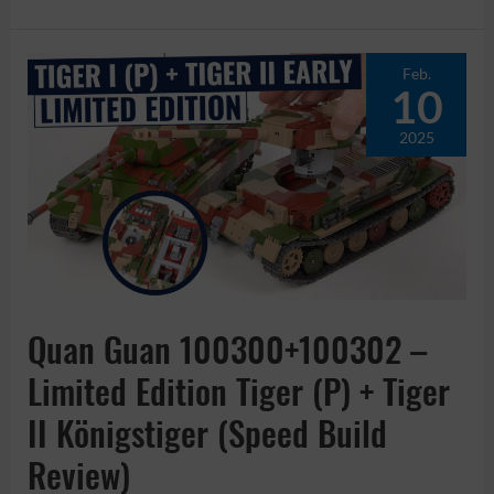
Guan
100315
–
Feb.
10
Sturmtiger
Limited
2025
Edition
–
38cm
Mortar
(Speed
Build
Review)
Quan Guan 100300+100302 –
Limited Edition Tiger (P) + Tiger
II Königstiger (Speed Build
Review)