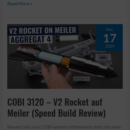
LEYI
Read More »
66061
–
Panzer
Dez.
17
VIII
Maus(Speed
2024
Build
Review)
COBI 3120 – V2 Rocket auf
Meiler (Speed Build Review)
Neuere Sets von COBI warten mittlerweile stets mit einer