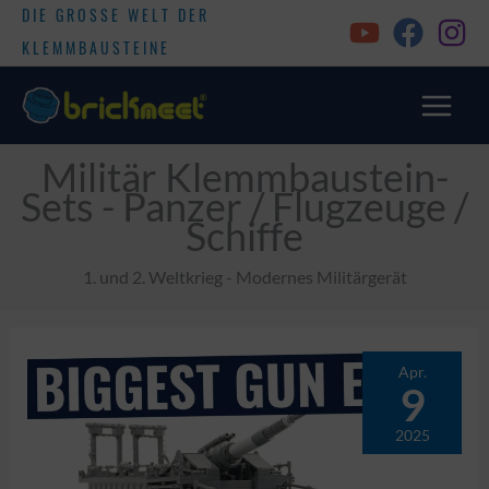
DIE GROSSE WELT DER
KLEMMBAUSTEINE
Militär Klemmbaustein-
Sets - Panzer / Flugzeuge /
Schiffe
1. und 2. Weltkrieg - Modernes Militärgerät
Apr.
9
2025