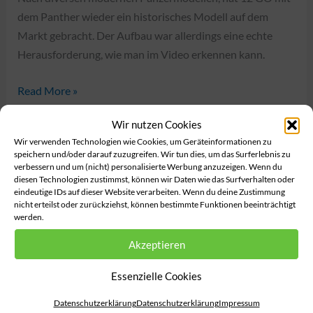
dem Panther wieder ein historisches Modell auf dem
Markt gebracht. Der Aufbau war allerdings eine echte
Herausforderung, wie man im Video erkennen kann.
12GO
Read More »
97002
Wir nutzen Cookies
–
Wir verwenden Technologien wie Cookies, um Geräteinformationen zu
PzKpfw.
Feb.
speichern und/oder darauf zuzugreifen. Wir tun dies, um das Surferlebnis zu
23
V
verbessern und um (nicht) personalisierte Werbung anzuzeigen. Wenn du
diesen Technologien zustimmst, können wir Daten wie das Surfverhalten oder
Panther
eindeutige IDs auf dieser Website verarbeiten. Wenn du deine Zustimmung
2025
(Speed
nicht erteilst oder zurückziehst, können bestimmte Funktionen beeinträchtigt
werden.
Build
Review)
Akzeptieren
Essenzielle Cookies
Datenschutzerklärung
Datenschutzerklärung
Impressum