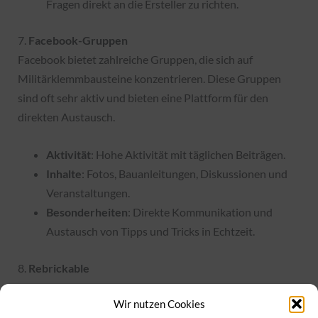
Fragen direkt an die Ersteller zu richten.
7.
Facebook-Gruppen
Facebook bietet zahlreiche Gruppen, die sich auf
Militärklemmbausteine konzentrieren. Diese Gruppen
sind oft sehr aktiv und bieten eine Plattform für den
direkten Austausch.
Aktivität
: Hohe Aktivität mit täglichen Beiträgen.
Inhalte
: Fotos, Bauanleitungen, Diskussionen und
Veranstaltungen.
Besonderheiten
: Direkte Kommunikation und
Austausch von Tipps und Tricks in Echtzeit.
8.
Rebrickable
Rebrickable ist eine Plattform, auf der du Bauanleitungen
Wir nutzen Cookies
für alternative Modelle (MOCs) finden und teilen kannst.