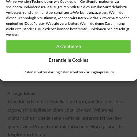
Wir verwenden Technologien wie Cookies, um Geräteinformationen zu
Es gibt eine Vielzahl von Militärmodellen, die von
speichern und/oder darauf zuzugreifen. Wir tun dies, um das Surferlebnis zu
talentierten Baumeistern erstellt wurden.
verbessern und um (nicht) personalisierte Werbung anzuzeigen. Wenn du
diesen Technologien zustimmst, können wir Daten wie das Surfverhalten oder
eindeutige IDs auf dieser Website verarbeiten. Wenn du deine Zustimmung
Aktivität
: Viele neue Anleitungen und Modelle
nicht erteilst oder zurückziehst, können bestimmte Funktionen beeinträchtigt
werden.
werden regelmäßig hinzugefügt.
Inhalte
: Bauanleitungen und Teilelisten für
Akzeptieren
benutzerdefinierte Modelle.
Essenzielle Cookies
Besonderheiten
: Die Möglichkeit, eigene Modelle
hochzuladen und die Kreationen anderer zu
Datenschutzerklärung
Datenschutzerklärung
Impressum
bewerten.
9.
Lego Ideas
Lego Ideas ist eine offizielle Plattform, auf der Fans ihre
eigenen Modellideen einreichen können. Während
militärische Modelle selten offiziell unterstützt werden,
gibt es viele Projekte mit militärischem Hintergrund, die
Inspiration bieten.