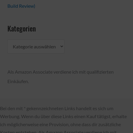
Build Review)
Kategorien
K
a
t
Als Amazon Associate verdiene ich mit qualifizierten
e
Einkäufen.
g
o
r
Bei den mit * gekennzeichneten Links handelt es sich um
i
Werbung. Wenn du über diese Links einen Kauf tätigst, erhalte
e
ich möglicherweise eine Provision, ohne dass dir zusätzliche
n
Kosten entstehen. Als Amazon Associate verdiene ich mit